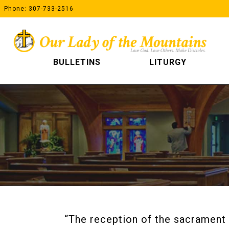
Skip
Phone: 307-733-2516
to
content
BULLETINS
LITURGY
“The reception of the sacrament 